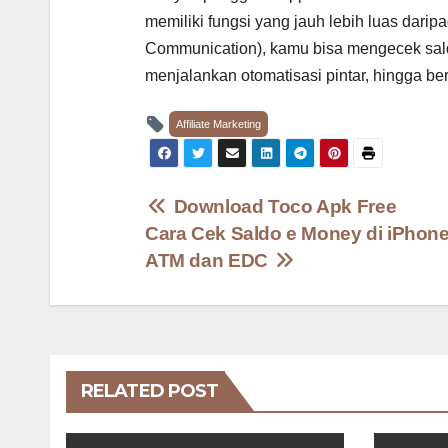
memiliki fungsi yang jauh lebih luas dari
Communication), kamu bisa mengecek saldo
menjalankan otomatisasi pintar, hingga ber
Affiliate Marketing
Post
Download Toco Apk Free
Cara Cek Saldo e Money di iPhon
navigation
ATM dan EDC
RELATED POST