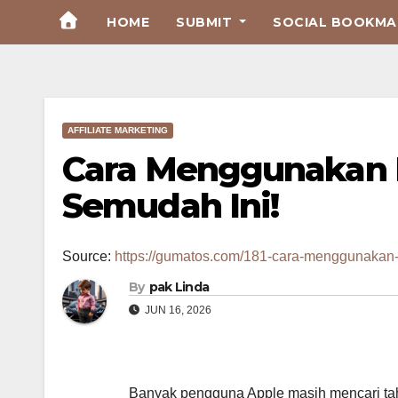
Skip
HOME
SUBMIT
SOCIAL BOOKMAR
to
Content
AFFILIATE MARKETING
Cara Menggunakan N
Semudah Ini!
Source:
https://gumatos.com/181-cara-menggunakan-n
By
pak Linda
JUN 16, 2026
Banyak pengguna Apple masih mencari tahu