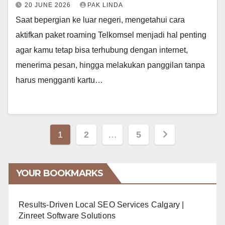
20 JUNE 2026
PAK LINDA
Saat bepergian ke luar negeri, mengetahui cara
aktifkan paket roaming Telkomsel menjadi hal penting
agar kamu tetap bisa terhubung dengan internet,
menerima pesan, hingga melakukan panggilan tanpa
harus mengganti kartu…
Posts
1
2
…
5
navigation
YOUR BOOKMARKS
Results-Driven Local SEO Services Calgary |
Zinreet Software Solutions